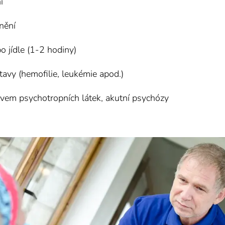
í
nění
o jídle (1-2 hodiny)
tavy (hemofilie, leukémie apod.)
livem psychotropních látek, akutní psychózy