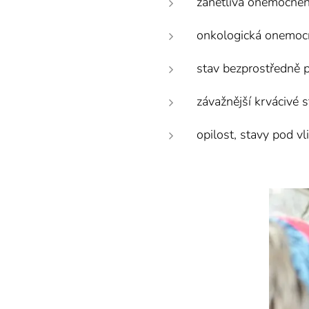
zánětlivá onemocněn
onkologická onemoc
stav bezprostředně p
závažnější krvácivé s
opilost, stavy pod v