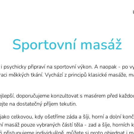
Sportovní masáž
i psychicky připraví na sportovní výkon. A naopak - po vy
aci měkkých tkání. Vychází z principů klasické masáže, má
ejlepší, doporučujeme konzultovat s masérem před každo
jte na dostatečný příjem tekutin.
ko celkovou, kdy ošetříme záda a šíji, horní a dolní končet
í masáž pouze vybraných částí těla - zad a šíje, horních k
 přistupujeme individuálně, můžete si proto objednat i 