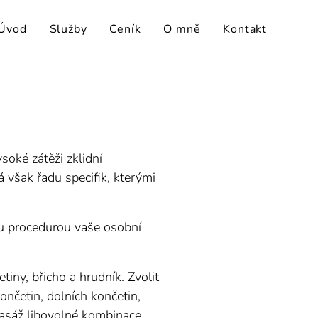
Úvod
Služby
Ceník
O mně
Kontakt
soké zátěži zklidní
 však řadu specifik, kterými
u procedurou vaše osobní
iny, břicho a hrudník. Zvolit
ončetin, dolních končetin,
masáž libovolné kombinace