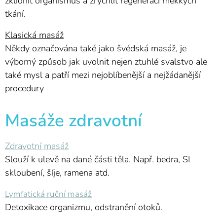
zklidnit organismus a zrychlit regeneraci měkkých
tkání.
Klasická masáž
Někdy označována také jako švédská masáž, je
výborný způsob jak uvolnit nejen ztuhlé svalstvo ale
také mysl a patří mezi nejoblíbenější a nejžádanější
procedury
Masáže zdravotní
Zdravotní masáž
Slouží k ulevě na dané části těla. Např. bedra, SI
skloubení, šíje, ramena atd.
Lymfatická ruční masáž
Detoxikace organizmu, odstranění otoků.